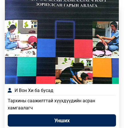
И Вон Хи ба бусад
Тархины саажилттай хүүхдүүдийн асран
хамгаалагч
Унших