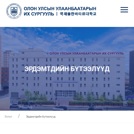
ЭРДЭМТДИЙН БҮТЭЭЛҮҮД
Эхлэл
Эрдэмтдийн бүтээлүүд