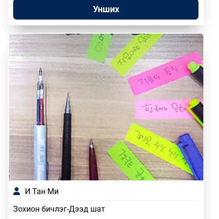
Унших
И Тан Ми
Зохион бичлэг-Дээд шат