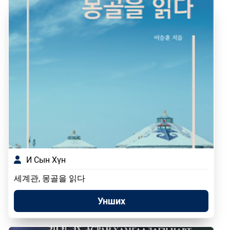
И Сын Хүн
세계관, 몽골을 읽다
Унших