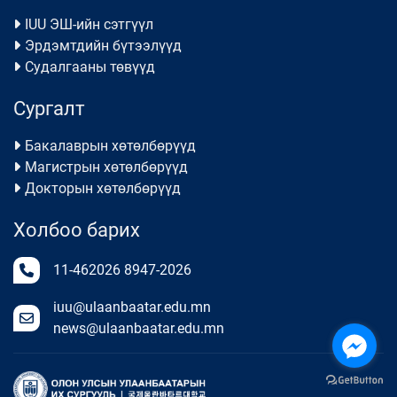
IUU ЭШ-ийн сэтгүүл
Эрдэмтдийн бүтээлүүд
Судалгааны төвүүд
Сургалт
Бакалаврын хөтөлбөрүүд
Магистрын хөтөлбөрүүд
Докторын хөтөлбөрүүд
Холбоо барих
11-462026
8947-2026
iuu@ulaanbaatar.edu.mn
news@ulaanbaatar.edu.mn