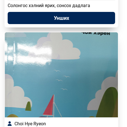
Солонгос хэлний ярих, сонсох дадлага
Унших
Choi Hye Ryeon