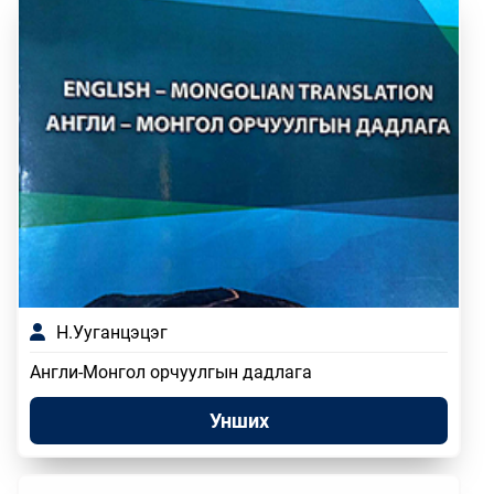
Н.Ууганцэцэг
Англи-Монгол орчуулгын дадлага
Унших