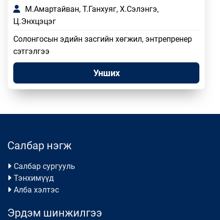
М.Амартайван, Т.Ганхуяг, Х.Сэлэнгэ,
Ц.Энхцэцэг
Солонгосын эдийн засгийн хөгжил, энтрепренер
сэтгэлгээ
Унших
Салбар нэгж
Салбар сургууль
Тэнхимүүд
Алба хэлтэс
Эрдэм шинжилгээ