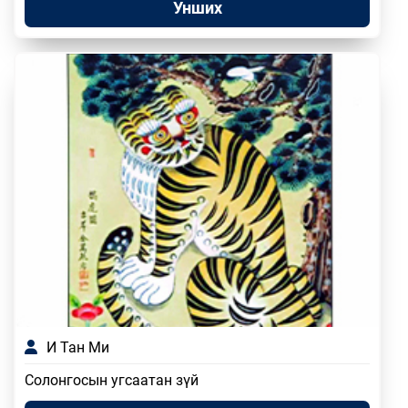
Унших
И Тан Ми
Солонгосын угсаатан зүй