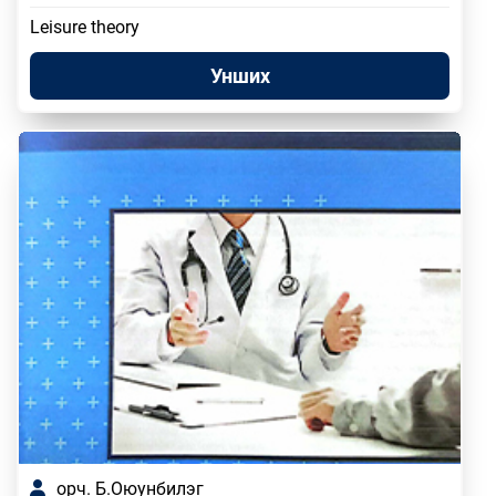
Leisure theory
Унших
орч. Б.Оюунбилэг