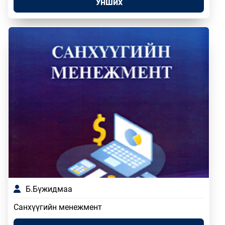
Унших
Б.Бүжидмаа
Санхүүгийн менежмент