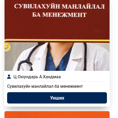
Ц.Оюундарь А.Хандмаа
Сувилахуйн манлайлал ба менежмент
Унших