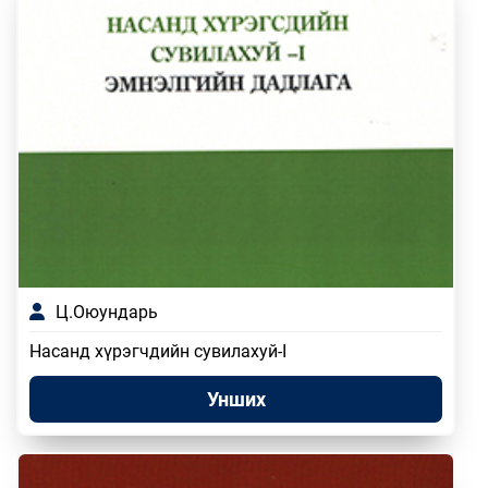
Ц.Оюундарь
Насанд хүрэгчдийн сувилахуй-I
Унших