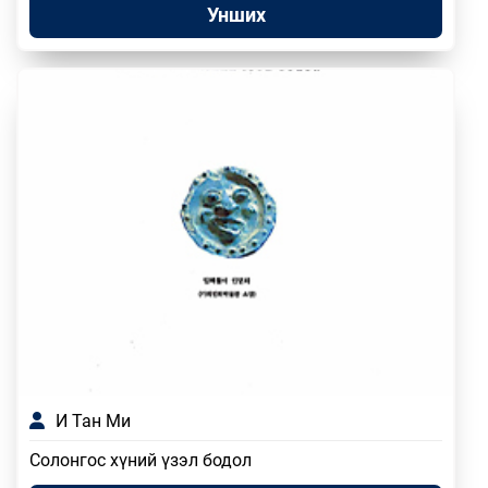
Унших
И Тан Ми
Солонгос хүний үзэл бодол