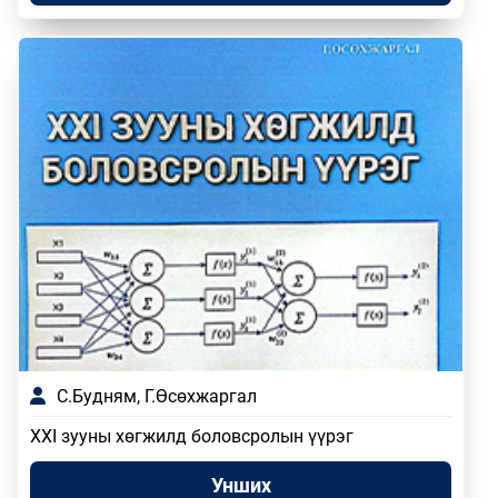
С.Будням, Г.Өсөхжаргал
XXI зууны хөгжилд боловсролын үүрэг
Унших