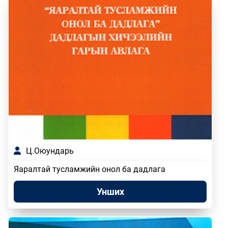
Ц.Оюундарь
Яаралтай тусламжийн онол ба дадлага
Унших