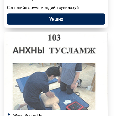
Сэтгэцийн эрүүл мэндийн сувилахуй
Унших
Weon Seong Up