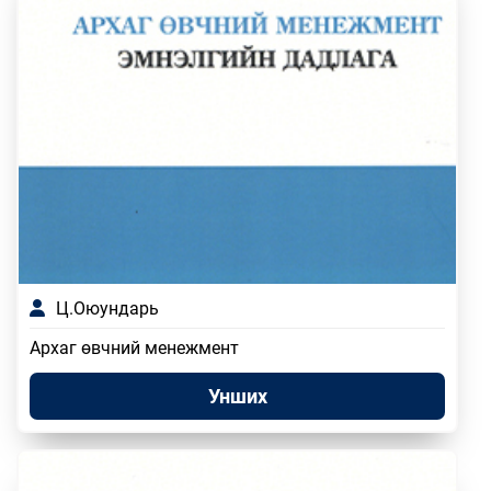
Ц.Оюундарь
Архаг өвчний менежмент
Унших