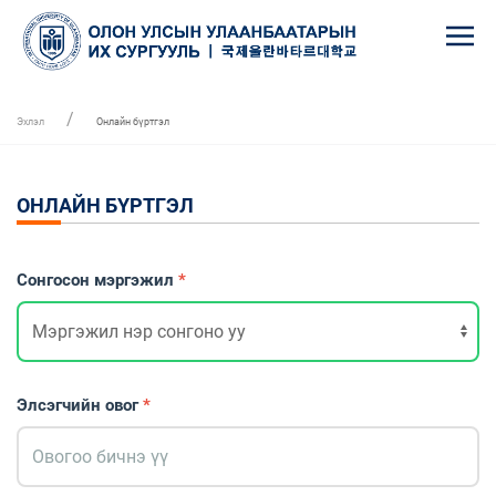
Эхлэл
Онлайн бүртгэл
ОНЛАЙН БҮРТГЭЛ
Сонгосон мэргэжил
*
Элсэгчийн овог
*