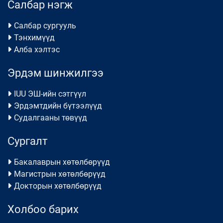
Салбар нэгж
Салбар сургууль
Тэнхимүүд
Алба хэлтэс
Эрдэм шинжилгээ
IUU ЭШ-ийн сэтгүүл
Эрдэмтдийн бүтээлүүд
Судалгааны төвүүд
Сургалт
Бакалаврын хөтөлбөрүүд
Магистрын хөтөлбөрүүд
Докторын хөтөлбөрүүд
Холбоо барих