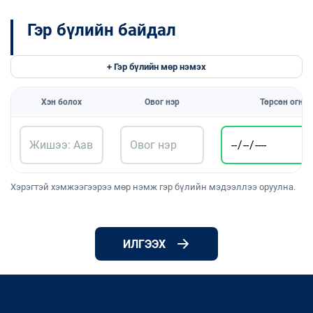
Гэр бүлийн байдал
+ Гэр бүлийн мөр нэмэх
Хэн болох
Овог нэр
Төрсөн огноо
Хэрэгтэй хэмжээгээрээ мөр нэмж гэр бүлийн мэдээллээ оруулна.
ИЛГЭЭХ