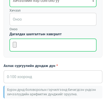
Хичээл
Оноо
Дагалдах шалгалтын хавсралт
Ахлах сургуулийн дундаж дүн
*
Бүрэн дунд боловсролын гэрчилгээнд бичигдсэн үндсэн
хичээлүүдийн арифметик дунджийг оруулна.