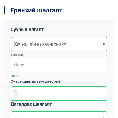
Ерөнхий шалгалт
Суурь шалгалт
Хичээл
Оноо
Суурь шалгалтын хавсралт
Дагалдах шалгалт