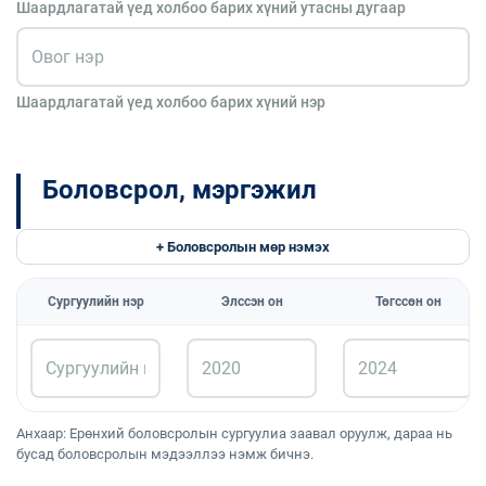
Шаардлагатай үед холбоо барих хүний утасны дугаар
Шаардлагатай үед холбоо барих хүний нэр
Боловсрол, мэргэжил
+ Боловсролын мөр нэмэх
Сургуулийн нэр
Элссэн он
Төгссөн он
Анхаар: Ерөнхий боловсролын сургуулиа заавал оруулж, дараа нь
бусад боловсролын мэдээллээ нэмж бичнэ.