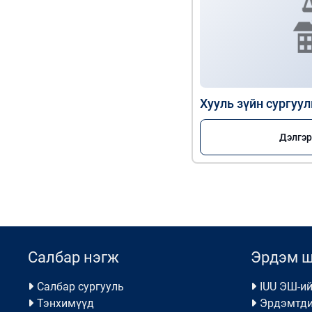
Хууль зүйн сургуул
Дэлгэр
Салбар нэгж
Эрдэм 
Салбар сургууль
IUU ЭШ-ий
Тэнхимүүд
Эрдэмтди