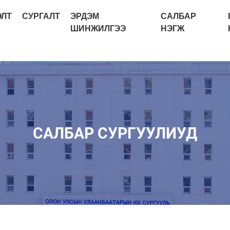
ЭЛТ
СУРГАЛТ
ЭРДЭМ
САЛБАР
ШИНЖИЛГЭЭ
НЭГЖ
САЛБАР СУРГУУЛИУД