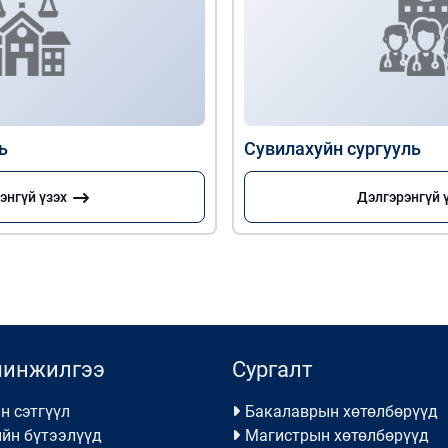
ь
Сувилахуйн сургууль
энгүй үзэх
Дэлгэрэнгүй 
шинжилгээ
Сургалт
н сэтгүүл
Бакалаврын хөтөлбөрүүд
йн бүтээлүүд
Магистрын хөтөлбөрүүд