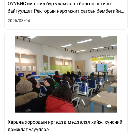
ОУУБИС-ийн жил бүр уламжлал болгон зохион
байгуулдаг Ректорын нэрэмжит сагсан бөмбөгийн
тэмцээн амжилттай болж өндөрлөлөө.
2026/03/04
Харьяа хороодын иргэдэд мэдээлэл хийж, хүнсний
дэмжлэг үзүүллээ