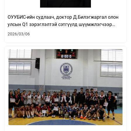
ОУУБИС-ийн судлаач, доктор Д.Билэгжаргал олон
улсын Q1 зэрэглэлтэй сэтгүүлд шүүмжлэгчээр
ажиллана
2026/03/06