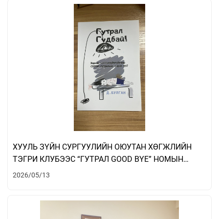
ХУУЛЬ ЗҮЙН СУРГУУЛИЙН ОЮУТАН ХӨГЖЛИЙН
ТЭГРИ КЛУБЭЭС “ГУТРАЛ GOOD BYE” НОМЫН
ХЭЛЭЛЦҮҮЛЭГ ЗОХИОН БАЙГУУЛАВ
2026/05/13