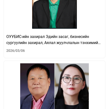
ОУУБИС-ийн захирал Эдийн засаг, бизнесийн
сургуулийн захирал, Аялал жуулчлалын тэнхимийн
эрхлэгч М.Довуучийн судалгааны өгүүлэл олон
2026/03/06
улсын Scopus, Web of Science сэтгүүлд хэвлэгдлээ