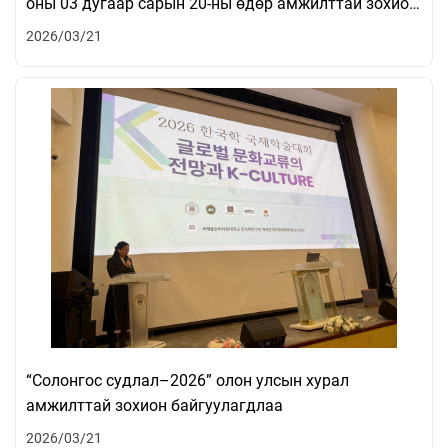
оны 03 дугаар сарын 20-ны өдөр амжилттай зохион
байгуулагдлаа.
2026/03/21
“Солонгос судлал–2026” олон улсын хурал
амжилттай зохион байгуулагдлаа
2026/03/21