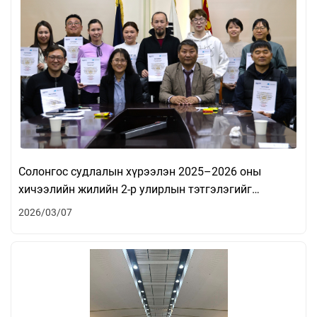
Солонгос судлалын хүрээлэн 2025–2026 оны
хичээлийн жилийн 2-р улирлын тэтгэлэгийг
магистрын оюутнуудад гардууллаа
2026/03/07