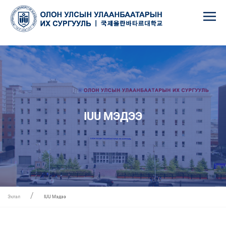
IUU МЭДЭЭ
Эхлэл
IUU Мэдээ