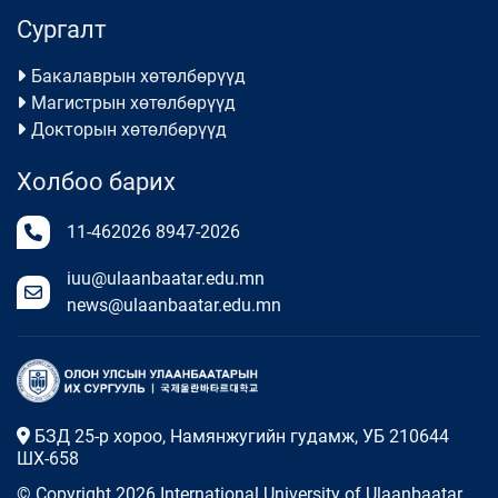
Сургалт
Бакалаврын хөтөлбөрүүд
Магистрын хөтөлбөрүүд
Докторын хөтөлбөрүүд
Холбоо барих
11-462026
8947-2026
iuu@ulaanbaatar.edu.mn
news@ulaanbaatar.edu.mn
БЗД 25-р хороо, Намянжугийн гудамж, УБ 210644
ШХ-658
© Copyright 2026 International University of Ulaanbaatar