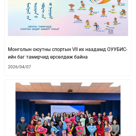
Монголын оюутны спортын VII их наадамд ОУУБИС-
ийн баг тамирчид өрсөлдөж байна
2026/04/07