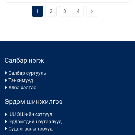
1
2
3
4
Салбар нэгж
Салбар сургууль
Тэнхимүүд
Алба хэлтэс
Эрдэм шинжилгээ
IUU ЭШ-ийн сэтгүүл
Эрдэмтдийн бүтээлүүд
Судалгааны төвүүд