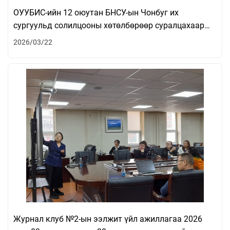
ОУУБИС-ийн 12 оюутан БНСУ-ын Чонбуг их
сургуульд солилцооны хөтөлбөрөөр суралцахаар
мордлоо
2026/03/22
Журнал клуб №2-ын ээлжит үйл ажиллагаа 2026