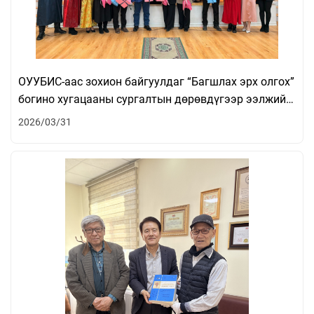
ОУУБИС-аас зохион байгуулдаг “Багшлах эрх олгох”
богино хугацааны сургалтын дөрөвдүгээр ээлжийн
төгсөлтийн үйл ажиллагаа амжилттай болж
2026/03/31
өндөрлөлөө.