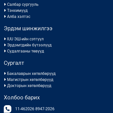
Салбар сургууль
Тэнхимүүд
Алба хэлтэс
Эрдэм шинжилгээ
IUU ЭШ-ийн сэтгүүл
Эрдэмтдийн бүтээлүүд
Судалгааны төвүүд
Сургалт
Бакалаврын хөтөлбөрүүд
Магистрын хөтөлбөрүүд
Докторын хөтөлбөрүүд
Холбоо барих
11-462026
8947-2026