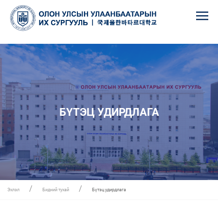
БҮТЭЦ УДИРДЛАГА
Эхлэл
Бидний тухай
Бүтэц удирдлага