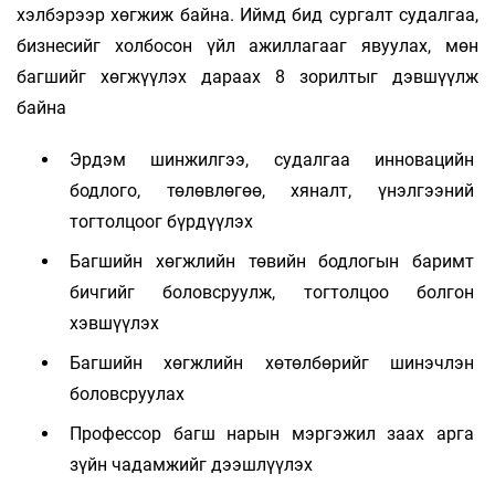
хэлбэрээр хөгжиж байна. Иймд бид сургалт судалгаа,
бизнесийг холбосон үйл ажиллагааг явуулах, мөн
багшийг хөгжүүлэх дараах 8 зорилтыг дэвшүүлж
байна
Эрдэм шинжилгээ, судалгаа инновацийн
бодлого, төлөвлөгөө, хяналт, үнэлгээний
тогтолцоог бүрдүүлэх
Багшийн хөгжлийн төвийн бодлогын баримт
бичгийг боловсруулж, тогтолцоо болгон
хэвшүүлэх
Багшийн хөгжлийн хөтөлбөрийг шинэчлэн
боловсруулах
Профессор багш нарын мэргэжил заах арга
зүйн чадамжийг дээшлүүлэх