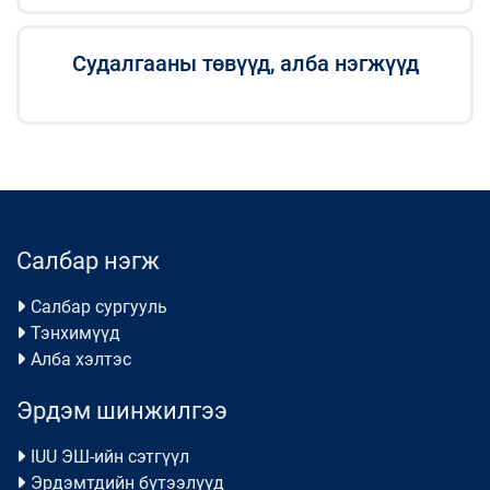
Судалгааны төвүүд, алба нэгжүүд
Салбар нэгж
Салбар сургууль
Тэнхимүүд
Алба хэлтэс
Эрдэм шинжилгээ
IUU ЭШ-ийн сэтгүүл
Эрдэмтдийн бүтээлүүд