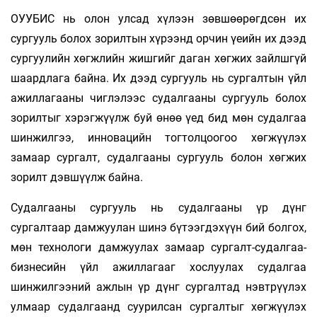
ОУУБИС нь олон улсад хүлээн зөвшөөрөгдсөн их
сургууль болох зорилтын хүрээнд орчин үеийн их дээд
сургуулийн хөгжлийн жишгийг даган хөгжих зайлшгүй
шаардлага байна. Их дээд сургууль нь сургалтын үйл
ажиллагааны чиглэлээс судалгааны сургууль болох
зорилтыг хэрэгжүүлж буй өнөө үед бид мөн судалгаа
шинжилгээ, инновацийн тогтолцоогоо хөгжүүлэх
замаар сургалт, судалгааны сургууль болон хөгжих
зорилт дэвшүүлж байна.
Судалгааны сургууль нь судалгааны үр дүнг
сургалтаар дамжуулан шинэ бүтээгдэхүүн бий болгох,
мөн технологи дамжуулах замаар сургалт-судалгаа-
бизнесийн үйл ажиллагааг хослуулах судалгаа
шинжилгээний ажлын үр дүнг сургалтад нэвтрүүлэх
улмаар судалгаанд суурилсан сургалтыг хөгжүүлэх