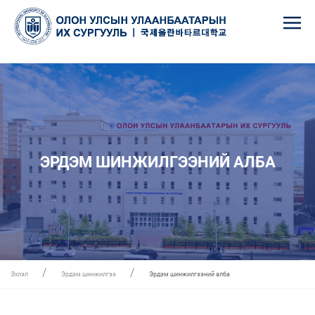
ЭРДЭМ ШИНЖИЛГЭЭНИЙ АЛБА
Эхлэл
Эрдэм шинжилгээ
Эрдэм шинжилгээний алба