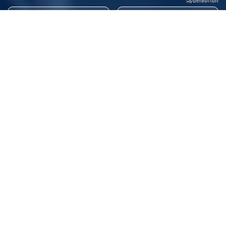
4
+
636
.6сая/1жил
БАЙГУУЛЛАГЫН
СУРГАЛТЫН ТЭТГЭЛЭГ
МАГАДЛАН
2024-2025
Мэдээ мэдээлэл