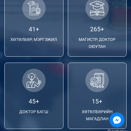
41
+
265
+
ХӨТӨЛБӨР, МЭРГЭЖИЛ
МАГИСТР, ДОКТОР
ОЮУТАН
45
+
15
+
ДОКТОР БАГШ
ХӨТӨЛБӨРИЙН
МАГАДЛАН