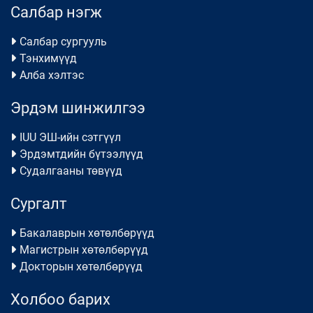
Салбар нэгж
Салбар сургууль
Тэнхимүүд
Алба хэлтэс
Эрдэм шинжилгээ
IUU ЭШ-ийн сэтгүүл
Эрдэмтдийн бүтээлүүд
Судалгааны төвүүд
Сургалт
Бакалаврын хөтөлбөрүүд
Магистрын хөтөлбөрүүд
Докторын хөтөлбөрүүд
Холбоо барих