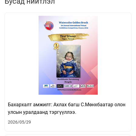
Бусад нийтлэл
Бахархалт амжилт: Ахлах багш С.Мөнхбаатар олон
улсын уралдаанд тэргүүллээ.
2026/05/29