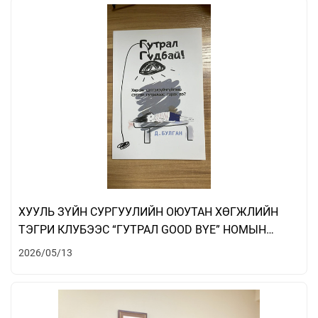
ХУУЛЬ ЗҮЙН СУРГУУЛИЙН ОЮУТАН ХӨГЖЛИЙН
ТЭГРИ КЛУБЭЭС “ГУТРАЛ GOOD BYE” НОМЫН
ХЭЛЭЛЦҮҮЛЭГ ЗОХИОН БАЙГУУЛАВ
2026/05/13