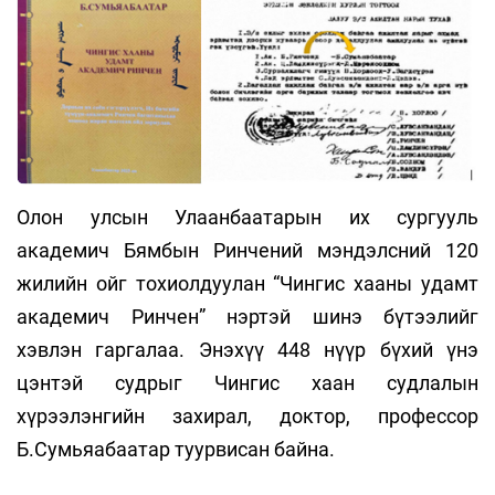
Олон улсын Улаанбаатарын их сургууль
академич Бямбын Ринчений мэндэлсний 120
жилийн ойг тохиолдуулан “Чингис хааны удамт
академич Ринчен” нэртэй шинэ бүтээлийг
хэвлэн гаргалаа. Энэхүү 448 нүүр бүхий үнэ
цэнтэй судрыг Чингис хаан судлалын
хүрээлэнгийн захирал, доктор, профессор
Б.Сумьяабаатар туурвисан байна.