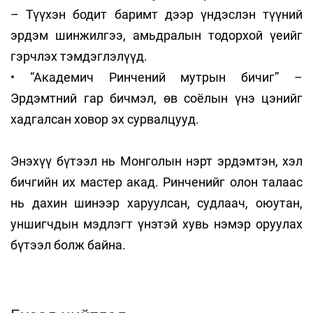
– Түүхэн бодит баримт дээр үндэслэн түүний
эрдэм шинжилгээ, амьдралын тодорхой үеийг
гэрчлэх тэмдэглэлүүд.
• “Академич Ринчений мутрын бичиг” –
Эрдэмтний гар бичмэл, өв соёлын үнэ цэнийг
хадгалсан ховор эх сурвалцууд.
Энэхүү бүтээл нь Монголын нэрт эрдэмтэн, хэл
бичгийн их мастер акад. Ринченийг олон талаас
нь дахин шинээр харуулсан, судлаач, оюутан,
уншигчдын мэдлэгт үнэтэй хувь нэмэр оруулах
бүтээл болж байна.