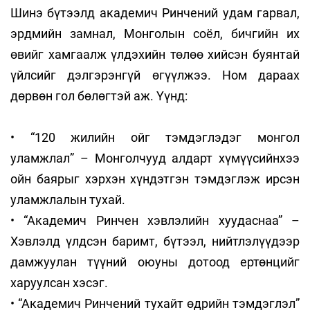
Шинэ бүтээлд академич Ринчений удам гарвал,
эрдмийн замнал, Монголын соёл, бичгийн их
өвийг хамгаалж үлдэхийн төлөө хийсэн буянтай
үйлсийг дэлгэрэнгүй өгүүлжээ. Ном дараах
дөрвөн гол бөлөгтэй аж. Үүнд:
• “120 жилийн ойг тэмдэглэдэг монгол
уламжлал” – Монголчууд алдарт хүмүүсийнхээ
ойн баярыг хэрхэн хүндэтгэн тэмдэглэж ирсэн
уламжлалын тухай.
• “Академич Ринчен хэвлэлийн хуудаснаа” –
Хэвлэлд үлдсэн баримт, бүтээл, нийтлэлүүдээр
дамжуулан түүний оюуны дотоод ертөнцийг
харуулсан хэсэг.
• “Академич Ринчений тухайт өдрийн тэмдэглэл”