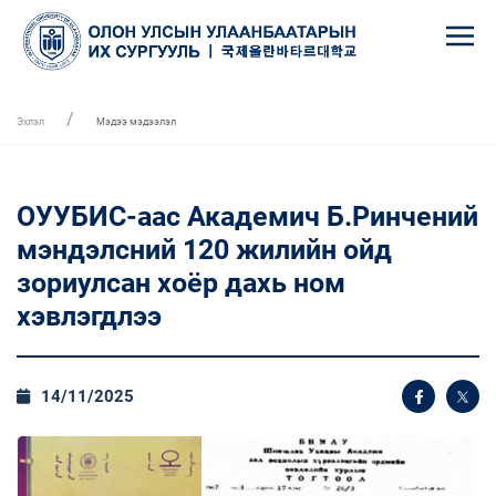
Эхлэл
Мэдээ мэдээлэл
ОУУБИС-аас Академич Б.Ринчений
мэндэлсний 120 жилийн ойд
зориулсан хоёр дахь ном
хэвлэгдлээ
14/11/2025