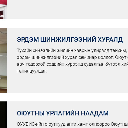
ЭРДЭМ ШИНЖИЛГЭЭНИЙ ХУРАЛД
Тухайн хичээлийн жилийн хаврын улиралд тэнхим, 
эрдэм шинжилгээний хурал семинар болдог. Оюутн
авч тодорхой сэдвийн хүрээнд судалгаа, бүтээл х
танилцуулдаг.
ОЮУТНЫ УРЛАГИЙН НААДАМ
ОУУБИС-ийн оюутнууд анги хамт олноороо Оюутны