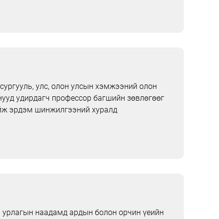
сургууль, улс, олон улсын хэмжээний олон
ууд удирдагч профессор багшийн зөвлөгөөг
ийж эрдэм шинжилгээний хуралд
 урлагын наадамд ардын болон орчин үеийн