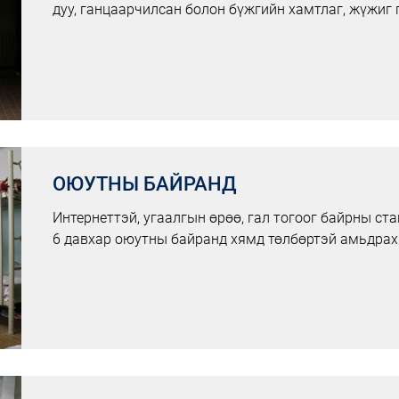
дуу, ганцаарчилсан болон бүжгийн хамтлаг, жүжиг 
ОЮУТНЫ БАЙРАНД
Интернеттэй, угаалгын өрөө, гал тогоог байрны с
6 давхар оюутны байранд хямд төлбөртэй амьдрах