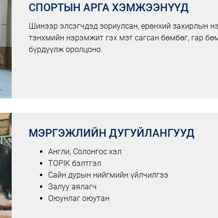
СПОРТЫН АРГА ХЭМЖЭЭНҮҮД
Шинээр элсэгчдэд зориулсан, ерөнхий захирлын нэ
тэнхмийн нэрэмжит гэх мэт сагсан бөмбөг, гар бө
бүрдүүлж оролцоно.
МЭРГЭЖЛИЙН ДУГУЙЛАНГУУД
Англи, Солонгос хэл
TOPIK бэлтгэл
Сайн дурын нийгмийн үйлчилгээ
Залуу аялагч
Оюунлаг оюутан