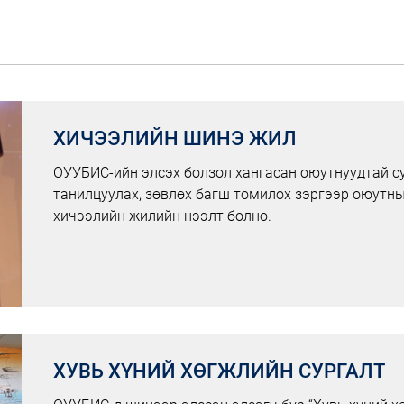
ХИЧЭЭЛИЙН ШИНЭ ЖИЛ
ОУУБИС-ийн элсэх болзол хангасан оюутнуудтай су
танилцуулах, зөвлөх багш томилох зэргээр оюутны
хичээлийн жилийн нээлт болно.
ХУВЬ ХҮНИЙ ХӨГЖЛИЙН СУРГАЛТ