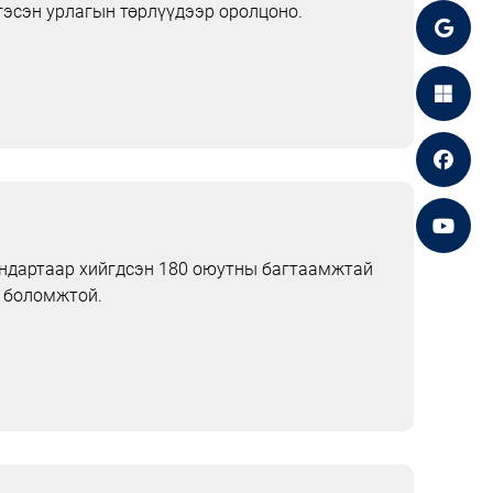
гэсэн урлагын төрлүүдээр оролцоно.
тандартаар хийгдсэн 180 оюутны багтаамжтай
 боломжтой.