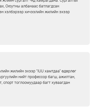
өгжлийн сургалт”-нд хамрагдана. Сургалтыг
ах, Оюутны албанаас батлагдсан
сэн хэлбэрээр хичээлийн жилийн эхээр
лийн жилийн эхээр “IUU хамтдаа” өдөрлөг
ургуулийн нийт профессор багш, ажилтан,
т, спорт тоглоомуудаар багт хуваагдан