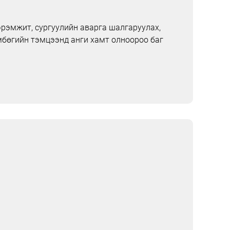
рэмжит, сургуулийн аварга шалгаруулах,
мбөгийн тэмцээнд анги хамт олноороо баг