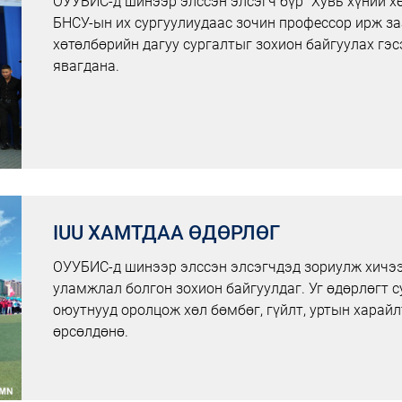
ОУУБИС-д шинээр элссэн элсэгч бүр “Хувь хүний х
БНСУ-ын их сургуулиудаас зочин профессор ирж за
хөтөлбөрийн дагуу сургалтыг зохион байгуулах гэ
явагдана.
IUU ХАМТДАА ӨДӨРЛӨГ
ОУУБИС-д шинээр элссэн элсэгчдэд зориулж хичээ
уламжлал болгон зохион байгуулдаг. Уг өдөрлөгт с
оюутнууд оролцож хөл бөмбөг, гүйлт, уртын харайл
өрсөлдөнө.