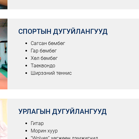
СПОРТЫН ДУГУЙЛАНГУУД
Сагсан бөмбөг
Гар бөмбөг
Хөл бөмбөг
Таеквондо
Ширээний теннис
УРЛАГЫН ДУГУЙЛАНГУУД
Гитар
Морин хуур
“Wolves” хөгжөөн дэмжигчид