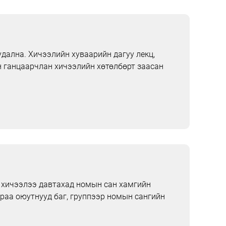
дална. Хичээлийн хуваарийн дагуу лекц,
н ганцаарчлан хичээлийн хөтөлбөрт заасан
, хичээлээ давтахад номын сан хамгийн
раа оюутнууд баг, группээр номын сангийн