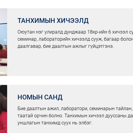
ТАНХИМЫН ХИЧЭЭЛД
Оюутан нэг улиралд дунджаар 18кр-ийн 6 хичээл су
семинар, лабораторийн хичээлд сууж, багаар боло
даалгавар, бие даалтын ажлыг гүйцэтгэнэ.
НОМЫН САНД
Бие даалтын ажил, лаборатори, семинарын тайлан
таатай орчин болно. Танхимын хичээл дууссаны да
уншлагын танхимд суух нь элбэг.