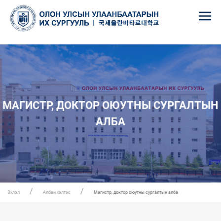
МАГИСТР, ДОКТОР ОЮУТНЫ СУРГАЛТЫН
АЛБА
Эхлэл
Албан хэлтэс
Магистр, доктор оюутны сургалтын алба