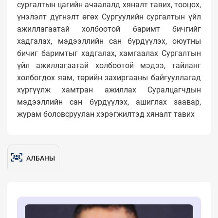
сургалтын цагийн ачаалалд хяналт тавих, тооцох,
үнэлэлт дүгнэлт өгөх Сургуулийн сургалтын үйл
ажиллагаатай холбоотой баримт бичгийг
хадгалах, мэдээллийн сан бүрдүүлэх, оюутны
бичиг баримтыг хадгалах, хамгаалах Сургалтын
үйл ажиллагаатай холбоотой мэдээ, тайланг
холбогдох яам, төрийн захиргааны байгууллагад
хүргүүлж хамтран ажиллах Суралцагчдын
мэдээллийн сан бүрдүүлэх, ашиглах заавар,
журам боловсруулан хэрэгжилтэд хяналт тавих
АЛБАНЫ
БҮРЭЛДЭХҮҮН