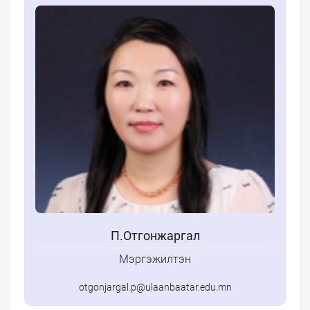
П.Отгонжаргал
Мэргэжилтэн
otgonjargal.p@ulaanbaatar.edu.mn