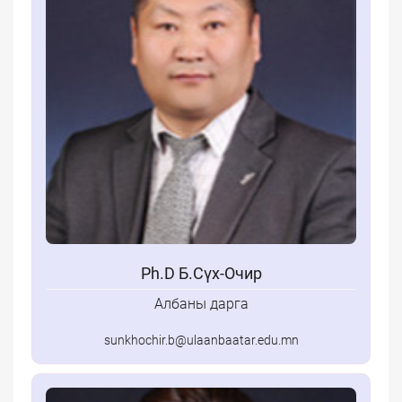
Ph.D Б.Сүх-Очир
Албаны дарга
sunkhochir.b@ulaanbaatar.edu.mn