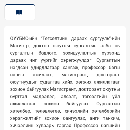
ТАНИЛЦУУЛГА
ОУУБИС-ийн “Төгсөлтийн дараах сургууль”-ийн
Магистр, доктор оюутны сургалтын алба нь
сургалтын бодлого, зохицуулалтын хүрээнд
дараах чиг үүргийг хэрэгжүүлдэг. Сургалтын
нэгдсэн удирдлагаар хангаж, профессор багш
нарын ажиллах, магистрант, докторант
оюутнуудыг судалгаа хийх, хөгжих ажиллагааг
зохион байгуулах Магистрант, докторант оюутны
бүртгэл мэдээлэл, элсэлт, төгсөлтийн үйл
ажиллагааг зохион байгуулах Сургалтын
хөтөлбөр, төлөвлөгөө, хичээлийн хөтөлбөрийн
хэрэгжилтийг зохион байгуулах, анги танхим,
хичээлийн хуваарь гаргах Профессор багшийн