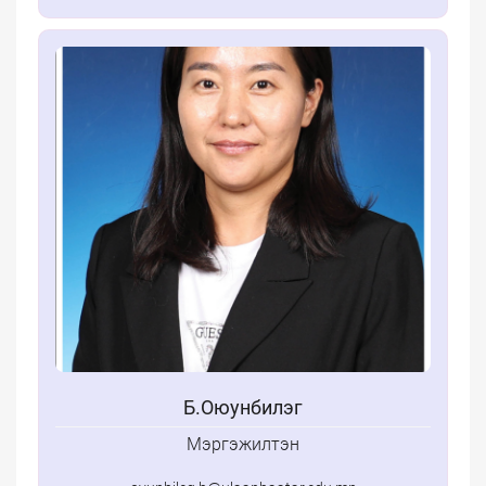
Б.Оюунбилэг
Мэргэжилтэн