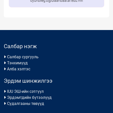
oyunbileg.b@ulaanbaatar.edu.mn
Салбар нэгж
Салбар сургууль
Тэнхимүүд
Алба хэлтэс
Эрдэм шинжилгээ
IUU ЭШ-ийн сэтгүүл
Эрдэмтдийн бүтээлүүд
Судалгааны төвүүд