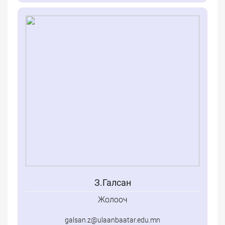
З.Галсан
Жолооч
galsan.z@ulaanbaatar.edu.mn