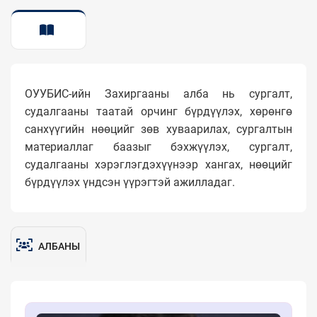
ТАНИЛЦУУЛГА
ОУУБИС-ийн Захиргааны алба нь сургалт,
судалгааны таатай орчинг бүрдүүлэх, хөрөнгө
санхүүгийн нөөцийг зөв хуваарилах, сургалтын
материаллаг баазыг бэхжүүлэх, сургалт,
судалгааны хэрэглэгдэхүүнээр хангах, нөөцийг
бүрдүүлэх үндсэн үүрэгтэй ажилладаг.
АЛБАНЫ
БҮРЭЛДЭХҮҮН