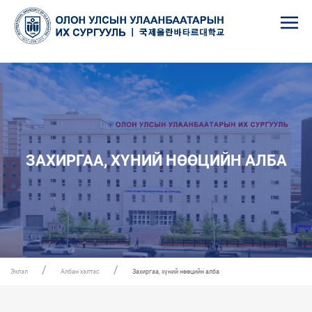
ЗАХИРГАА, ХҮНИЙ НӨӨЦИЙН АЛБА
Эхлэл
Албан хэлтэс
Захиргаа, хүний нөөцийн алба