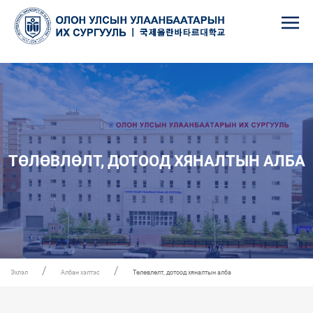
ТӨЛӨВЛӨЛТ, ДОТООД ХЯНАЛТЫН АЛБА
Эхлэл
Албан хэлтэс
Төлөвлөлт, дотоод хяналтын алба