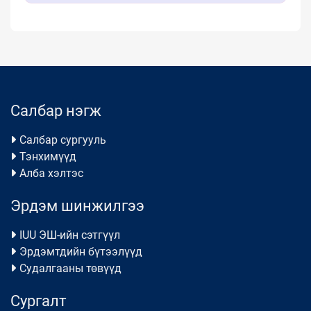
Салбар нэгж
Салбар сургууль
Тэнхимүүд
Алба хэлтэс
Эрдэм шинжилгээ
IUU ЭШ-ийн сэтгүүл
Эрдэмтдийн бүтээлүүд
Судалгааны төвүүд
Сургалт