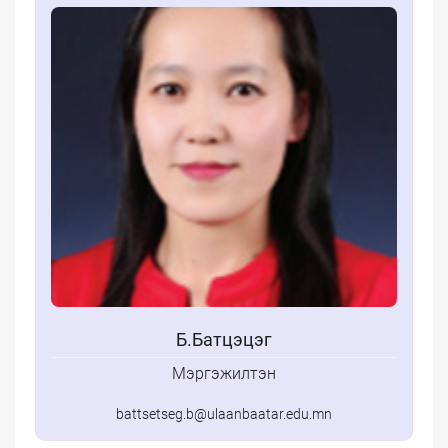
Б.Батцэцэг
Мэргэжилтэн
battsetseg.b@ulaanbaatar.edu.mn