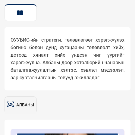
ТАНИЛЦУУЛГА
ОУУБИС-ийн стратеги, төлөвлөгөөг хэрэгжүүлэх
богино болон дунд хугацааны төлөвлөлт хийх,
дотоод хяналт хийх үндсэн чиг үүргийг
хэрэгжүүлнэ. Албаны доор хөтөлбөрийн чанарын
баталгаажуулалтын хэлтэс, хэвлэл мэдээлэл,
зар сурталчилгааны төвүүд ажилладаг.
АЛБАНЫ
БҮРЭЛДЭХҮҮН