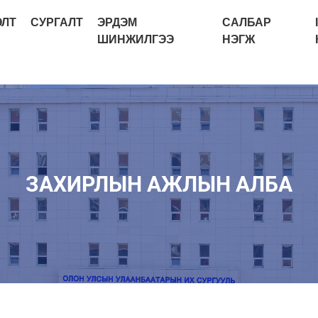
ЭЛТ
СУРГАЛТ
ЭРДЭМ
САЛБАР
ШИНЖИЛГЭЭ
НЭГЖ
ЗАХИРЛЫН АЖЛЫН АЛБА