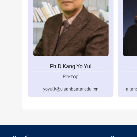
Ph.D Kang Yo Yul
Ректор
yoyul.k@ulaanbaatar.edu.mn
altan