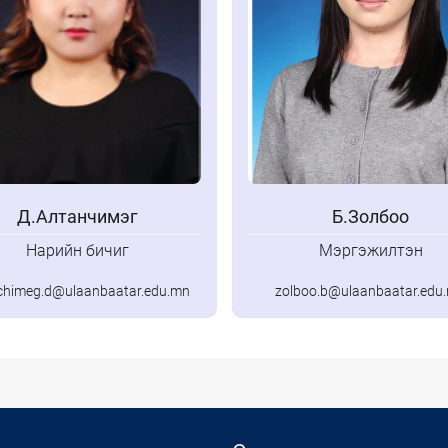
Д.Алтанчимэг
Б.Золбоо
Нарийн бичиг
Мэргэжилтэн
chimeg.d@ulaanbaatar.edu.mn
zolboo.b@ulaanbaatar.edu