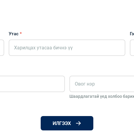
Утас
*
Г
Шаардлагатай үед холбоо барих
ИЛГЭЭХ