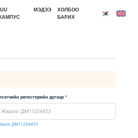
IUU
МЭДЭЭ
ХОЛБОО
КАМПУС
БАРИХ
лсэгчийн регистерийн дугаар
*
ишээ: ДМ11224433