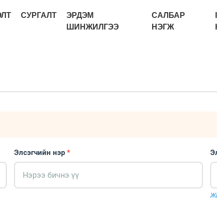
ЭЛТ
СУРГАЛТ
ЭРДЭМ
САЛБАР
ШИНЖИЛГЭЭ
НЭГЖ
Элсэгчийн нэр
*
Э
Ж