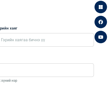
эрийн хаяг
 хүний нэр