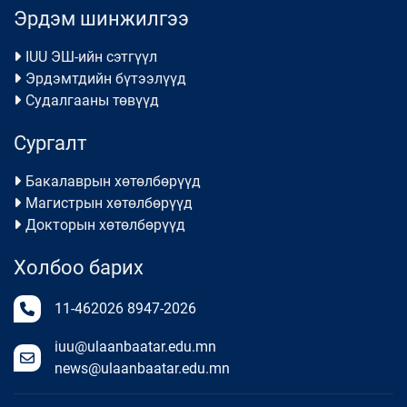
Эрдэм шинжилгээ
IUU ЭШ-ийн сэтгүүл
Эрдэмтдийн бүтээлүүд
Судалгааны төвүүд
Сургалт
Бакалаврын хөтөлбөрүүд
Магистрын хөтөлбөрүүд
Докторын хөтөлбөрүүд
Холбоо барих
11-462026
8947-2026
iuu@ulaanbaatar.edu.mn
news@ulaanbaatar.edu.mn