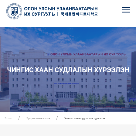
ЧИНГИС ХААН СУДЛАЛЫН ХҮРЭЭЛЭН
Эхлэл
Эрдэм шинжилгээ
Чингис хаан судлалын хүрээлэн