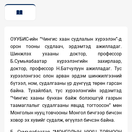
ТАНИЛЦУУЛГА
ОУУБИС-ийн “Чингис хаан судлалын хүрээлэн”-д
орон тооны судлаач, эрдэмтэд ажилладаг.
Шинжлэх ухааны доктор, профессор
Б.Сумьяабаатар хүрээлэнгийн захирлаар,
доктор, профессор Н.Батчулуун ажилладаг. Тус
хүрээлэнгээс олон арван эрдэм шинжилгээний
бүтээл, ном, судалгааны үр дүнгүүд төрөн гарсан
байна. Тухайлбал, тус хүрээлэнгийн эрдэмтэд
“Чингис хааны бунхан байж болзошгүй газрын
таамаглалыг судалгааны явцад тогтоосон” мөн
Монголын нууц товчооны Монгол бичгээр бичсэн
ховор эх хувийг судалж, өгүүлэл бичсэн байна.
Б. Сумъяабаатар “МОНГОЛЫН НУУЦ ТОВЧООH