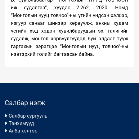
иж судалгаа”, хуудас 2.262, 2020. Номд
“Монголын нууц товчоо”-ны үгийн үндсэн хэлбэр,
язгуур санааг шинээр хөрвүүлж, анхны худам
үсгийн хэд хэдэн хувилбаруудын эх, галигийг
судалж, монгол хөрвүүлгүүдэд буй алдааг түүж
гаргахын зэрэгцээ “Монголын нууц товчоо”-ны
нэвтэрхий толийг багтаасан байна.
Салбар нэгж
Салбар сургууль
Тэнхимүүд
Алба хэлтэс