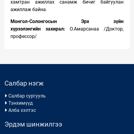
хамтран ажиллах санамж бичиг байгуулан
ажиллаж байна.
Монгол-Солонгосын Эрх зүйн
хүрээлэнгийн
захирал:
О.Амарсанаа /Доктор,
профессор/
Салбар нэгж
Салбар сургууль
Тэнхимүүд
Алба хэлтэс
Эрдэм шинжилгээ