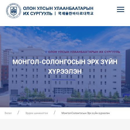
МОНГОЛ-СОЛОНГОСЫН ЭРХ ЗҮЙН
ХҮРЭЭЛЭН
Эхлэл
Эрдэм шинжилгээ
Монгол-Солонгосын Эрх зүйн хүрээлэн