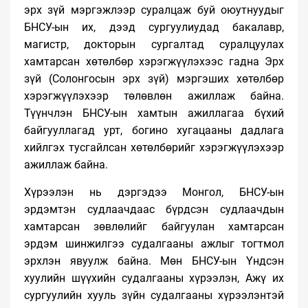
эрх зүй мэргэжлээр суралцаж буй оюутнуудыг
БНСУ-ын их, дээд сургуулиудад бакалавр,
магистр, докторын сургалтад суралцуулах
хамтарсан хөтөлбөр хэрэгжүүлэхээс гадна Эрх
зүй (Солонгосын эрх зүй) мэргэших хөтөлбөр
хэрэгжүүлэхээр төлөвлөн ажиллаж байна.
Түүнчлэн БНСУ-ын хамтын ажиллагаа бүхий
байгууллагад урт, богино хугацааны дадлага
хийлгэх тусгайлсан хөтөлбөрийг хэрэгжүүлэхээр
ажиллаж байна.
Хүрээлэн нь дэргэдээ Монгол, БНСУ-ын
эрдэмтэн судлаачдаас бүрдсэн судлаачдын
хамтарсан зөвлөлийг байгуулан хамтарсан
эрдэм шинжилгээ судалгааны ажлыг тогтмол
эрхлэн явуулж байна. Мөн БНСУ-ын Үндсэн
хуулийн шүүхийн судалгааны хүрээлэн, Ажү их
сургуулийн хууль зүйн судалгааны хүрээлэнтэй