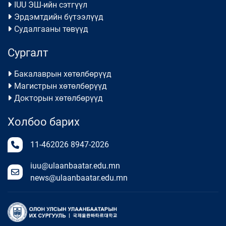
IUU ЭШ-ийн сэтгүүл
Эрдэмтдийн бүтээлүүд
Судалгааны төвүүд
Сургалт
Бакалаврын хөтөлбөрүүд
Магистрын хөтөлбөрүүд
Докторын хөтөлбөрүүд
Холбоо барих
11-462026
8947-2026
iuu@ulaanbaatar.edu.mn
news@ulaanbaatar.edu.mn