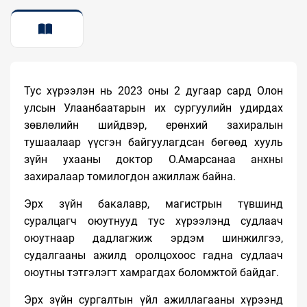
ТАНИЛЦУУЛГА
Тус хүрээлэн нь 2023 оны 2 дугаар сард Олон
улсын Улаанбаатарын их сургуулийн удирдах
зөвлөлийн шийдвэр, ерөнхий захиралын
тушаалаар үүсгэн байгуулагдсан бөгөөд хууль
зүйн ухааны доктор О.Амарсанаа анхны
захиралаар томилогдон ажиллаж байна.
Эрх зүйн бакалавр, магистрын түвшинд
суралцагч оюутнууд тус хүрээлэнд судлаач
оюутнаар дадлагжиж эрдэм шинжилгээ,
судалгааны ажилд оролцохоос гадна судлаач
оюутны тэтгэлэгт хамрагдах боломжтой байдаг.
Эрх зүйн сургалтын үйл ажиллагааны хүрээнд