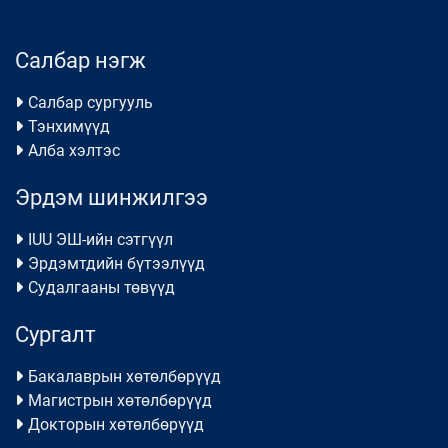
Салбар нэгж
Салбар сургууль
Тэнхимүүд
Алба хэлтэс
Эрдэм шинжилгээ
IUU ЭШ-ийн сэтгүүл
Эрдэмтдийн бүтээлүүд
Судалгааны төвүүд
Сургалт
Бакалаврын хөтөлбөрүүд
Магистрын хөтөлбөрүүд
Докторын хөтөлбөрүүд