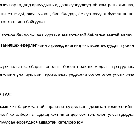
элээр гадаад орнуудын их, дээд сургуулиудтай хамтран ажиллах, 
ны сэтгэхүй, оюун ухаан, бие бялдар, ёс суртахуунд бүхэлд нь нө
тмол зохион байгуудаг.
”
зохион байгуулж, энэ хүрээнд зөв зохистой байгальд ээлтэй аялах,
“
Танилцах өдөрлөг
”-ийн хүрээнд нийгэмд чиглэсэн ажлуудыг, тухай
жуулчлалын салбарын онолын болон практик мэдлэгт тулгуурласа
хөгжлийн үнэт зүйлсийг эрхэмлэдэг, үндэсний болон олон улсын х
 ТАЛ:
ын чиг баримжаатай, практикт суурилсан, дижитал технологийн 
лал” хөтөлбөр нь гадаад хэлний өндөр бэлтгэл, олон улсын дадла
слуулсан өрсөлдөх чадвартай хөтөлбөр юм.