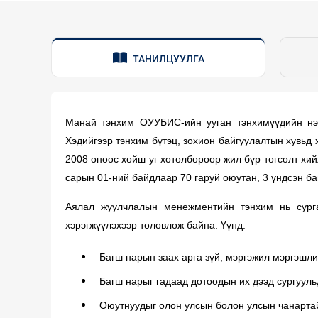
ТАНИЛЦУУЛГА
Манай тэнхим ОУУБИС-ийн ууган тэнхимүүдийн нэг
Хэдийгээр тэнхим бүтэц, зохион байгуулалтын хувьд
2008 оноос хойш уг хөтөлбөрөөр жил бүр төгсөлт хий
сарын 01-ний байдлаар 70 гаруй оюутан, 3 үндсэн б
Аялал жуулчлалын менежментийн тэнхим нь сурга
хэрэгжүүлэхээр төлөвлөж байна. Үүнд:
Багш нарын заах арга зүй, мэргэжил мэргэшли
Багш нарыг гадаад дотоодын их дээд сургууль
Оюутнуудыг олон улсын болон улсын чанартай