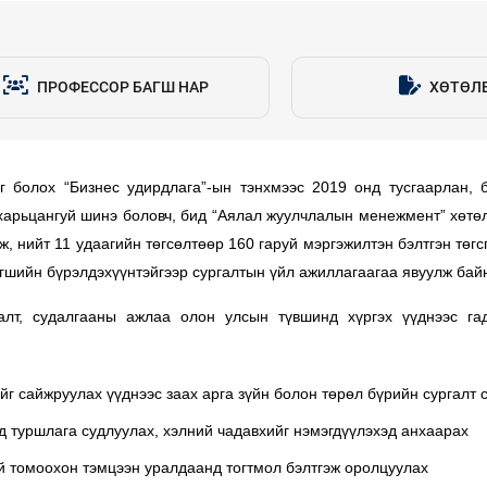
ПРОФЕССОР БАГШ НАР
ХӨТӨЛ
 болох “Бизнес удирдлага”-ын тэнхмээс 2019 онд тусгаарлан, 
 харьцангуй шинэ боловч, бид “Аялал жуулчлалын менежмент” хөтөл
ж, нийт 11 удаагийн төгсөлтөөр 160 гаруй мэргэжилтэн бэлтгэн төг
агшийн бүрэлдэхүүнтэйгээр сургалтын үйл ажиллагаагаа явуулж бай
лт, судалгааны ажлаа олон улсын түвшинд хүргэх үүднээс га
йг сайжруулах үүднээс заах арга зүйн болон төрөл бүрийн сургалт
д туршлага судлуулах, хэлний чадавхийг нэмэгдүүлэхэд анхаарах
 томоохон тэмцээн уралдаанд тогтмол бэлтгэж оролцуулах