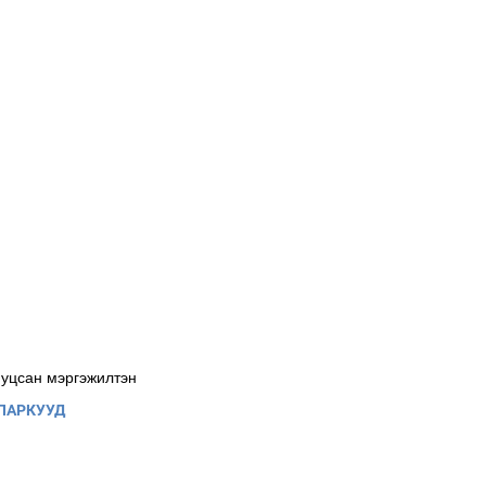
иуцсан мэргэжилтэн
 ПАРКУУД