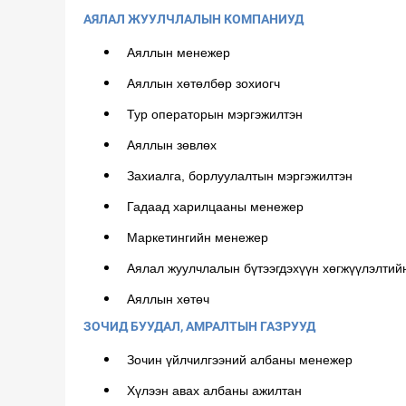
АЯЛАЛ ЖУУЛЧЛАЛЫН КОМПАНИУД
Аяллын менежер
Аяллын хөтөлбөр зохиогч
Тур операторын мэргэжилтэн
Аяллын зөвлөх
Захиалга, борлуулалтын мэргэжилтэн
Гадаад харилцааны менежер
Маркетингийн менежер
Аялал жуулчлалын бүтээгдэхүүн хөгжүүлэлти
Аяллын хөтөч
ЗОЧИД БУУДАЛ, АМРАЛТЫН ГАЗРУУД
Зочин үйлчилгээний албаны менежер
Хүлээн авах албаны ажилтан