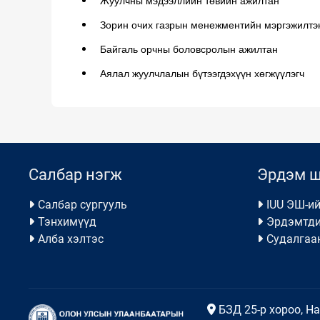
Жуулчны мэдээллийн төвийн ажилтан
Зорин очих газрын менежментийн мэргэжилтэ
Байгаль орчны боловсролын ажилтан
Аялал жуулчлалын бүтээгдэхүүн хөгжүүлэгч
Салбар нэгж
Эрдэм 
Салбар сургууль
IUU ЭШ-ий
Тэнхимүүд
Эрдэмтди
Алба хэлтэс
Судалгаа
БЗД 25-р хороо, Н