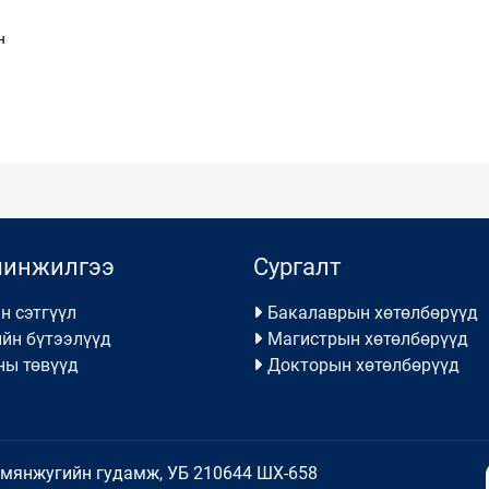
н
шинжилгээ
Сургалт
н сэтгүүл
Бакалаврын хөтөлбөрүүд
йн бүтээлүүд
Магистрын хөтөлбөрүүд
ны төвүүд
Докторын хөтөлбөрүүд
амянжугийн гудамж, УБ 210644 ШХ-658