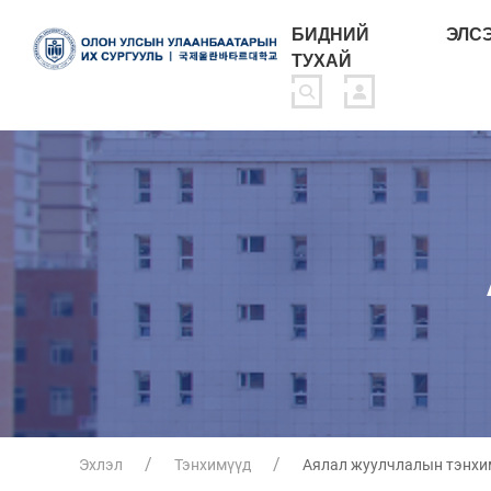
БИДНИЙ
ЭЛС
ТУХАЙ
Эхлэл
Тэнхимүүд
Аялал жуулчлалын тэнхи