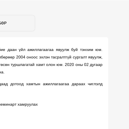
БӨР
бие даан үйл ажиллагаагаа явуулж буй тэнхим юм.
бөрөөр 2004 оноос эхлэн тасралтгүй сургалт явуулж,
сгөсөн туршлагатай хамт олон юм. 2020 оны 02 дугаар
на.
даад дотоод хамтын ажиллагаагаа дараах чиглэлд
 семинарт хамруулах