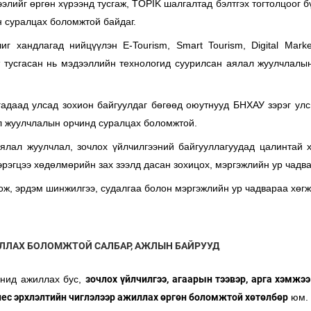
элийг өргөн хүрээнд тусгаж, TOPIK шалгалтад бэлтгэх тогтолцоог 
н суралцах боломжтой байдаг.
 хандлагад нийцүүлэн E-Tourism, Smart Tourism, Digital Marketi
т тусгасан нь мэдээллийн технологид суурилсан аялал жуулчлалы
гадаад улсад зохион байгуулдаг бөгөөд оюутнууд БНХАУ зэрэг улс
л жуулчлалын орчинд суралцах боломжтой.
ялал жуулчлал, зочлох үйлчилгээний байгууллагуудад цалинтай х
эгцээ хөдөлмөрийн зах зээлд дасан зохицох, мэргэжлийн ур чадва
ож, эрдэм шинжилгээ, судалгаа болон мэргэжлийн ур чадвараа хөг
ЛЛАХ БОЛОМЖТОЙ САЛБАР, АЖЛЫН БАЙРУУД
анид ажиллах бус,
зочлох үйлчилгээ, агаарын тээвэр, арга хэмжээ
нес эрхлэлтийн чиглэлээр ажиллах өргөн боломжтой хөтөлбөр
юм.