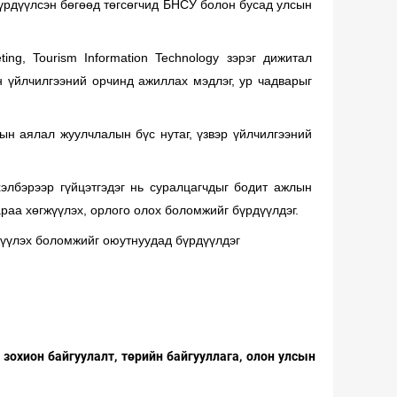
бүрдүүлсэн бөгөөд төгсөгчид БНСУ болон бусад улсын
ng, Tourism Information Technology зэрэг дижитал
н үйлчилгээний орчинд ажиллах мэдлэг, ур чадварыг
ын аялал жуулчлалын бүс нутаг, үзвэр үйлчилгээний
элбэрээр гүйцэтгэдэг нь суралцагчдыг бодит ажлын
раа хөгжүүлэх, орлого олох боломжийг бүрдүүлдэг.
жүүлэх боломжийг оюутнуудад бүрдүүлдэг
 зохион байгуулалт, төрийн байгууллага, олон улсын