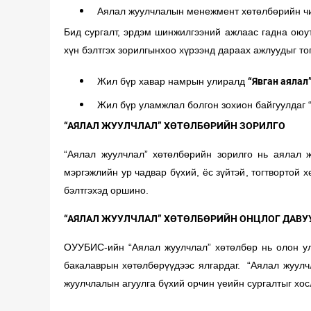
Аялал жуулчлалын менежмент хөтөлбөрийн чигл
Бид сургалт, эрдэм шинжилгээний ажлаас гадна оюут
хүн бэлтгэх зорилгынхоо хүрээнд дараах ажлуудыг тог
Жил бүр хавар намрын улиралд
“Явган аялал
Жил бүр уламжлал болгон зохион байгуулдаг 
“АЯЛАЛ ЖУУЛЧЛАЛ” ХӨТӨЛБӨРИЙН ЗОРИЛГО
“Аялал жуулчлал” хөтөлбөрийн зорилго нь аялал 
мэргэжлийн ур чадвар бүхий, ёс зүйтэй, тогтвортой 
бэлтгэхэд оршино.
“АЯЛАЛ ЖУУЛЧЛАЛ” ХӨТӨЛБӨРИЙН ОНЦЛОГ ДАВУУ
ОУУБИС-ийн “Аялал жуулчлал” хөтөлбөр нь олон улс
бакалаврын хөтөлбөрүүдээс ялгардаг. “Аялал жуулч
жуулчлалын агуулга бүхий орчин үеийн сургалтыг хо