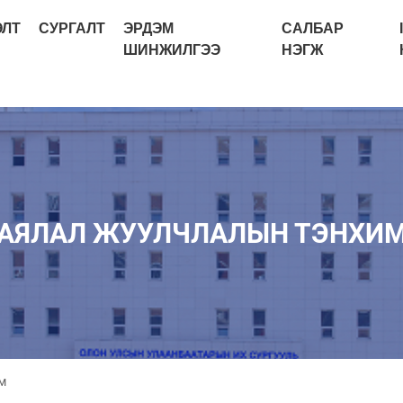
ЭЛТ
СУРГАЛТ
ЭРДЭМ
САЛБАР
ШИНЖИЛГЭЭ
НЭГЖ
АЯЛАЛ ЖУУЛЧЛАЛЫН ТЭНХИ
м