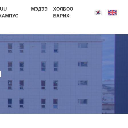
IUU
МЭДЭЭ
ХОЛБОО
КАМПУС
БАРИХ
М