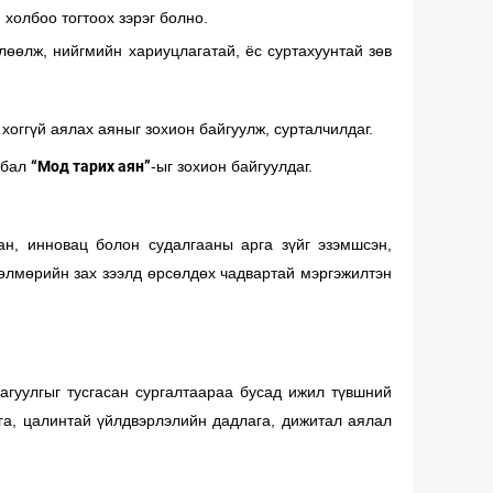
холбоо тогтоох зэрэг болно.
лөөлж, нийгмийн хариуцлагатай, ёс суртахуунтай зөв
 хоггүй аялах аяныг зохион байгуулж, сурталчилдаг.
лбал
“Мод тарих аян”
-ыг зохион байгуулдаг.
н, инновац болон судалгааны арга зүйг эзэмшсэн,
өдөлмөрийн зах зээлд өрсөлдөх чадвартай мэргэжилтэн
агуулгыг тусгасан сургалтаараа бусад ижил түвшний
га, цалинтай үйлдвэрлэлийн дадлага, дижитал аялал